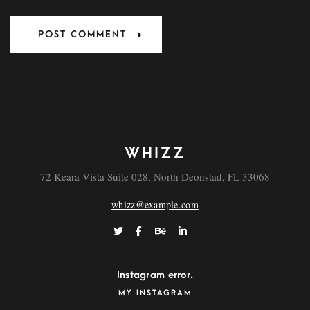
WHIZZ
72 Keara Vista Suite 028, North Deonstad, FL 33068
whizz@example.com
Instagram error.
MY INSTAGRAM