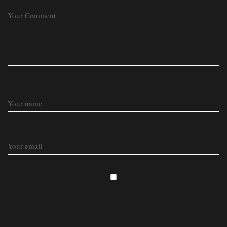
COMMENT
NAME
EMAIL
SAVE MY NAME, EMAIL, AND WEBSITE IN THIS
BROWSER FOR THE NEXT TIME I COMMENT.