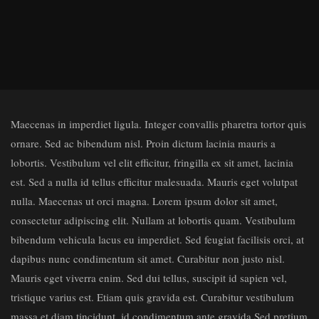
Maecenas in imperdiet ligula. Integer convallis pharetra tortor quis
ornare. Sed ac bibendum nisl. Proin dictum lacinia mauris a
lobortis. Vestibulum vel elit efficitur, fringilla ex sit amet, lacinia
est. Sed a nulla id tellus efficitur malesuada. Mauris eget volutpat
nulla. Maecenas ut orci magna. Lorem ipsum dolor sit amet,
consectetur adipiscing elit. Nullam at lobortis quam. Vestibulum
bibendum vehicula lacus eu imperdiet. Sed feugiat facilisis orci, at
dapibus nunc condimentum sit amet. Curabitur non justo nisl.
Mauris eget viverra enim. Sed dui tellus, suscipit id sapien vel,
tristique varius est. Etiam quis gravida est. Curabitur vestibulum
massa et diam tincidunt, id condimentum ante gravida.Sed pretium