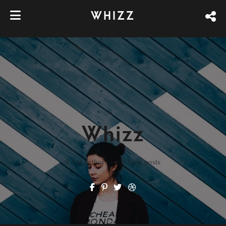
WHIZZ
Whizz
I Am author of this blog posts