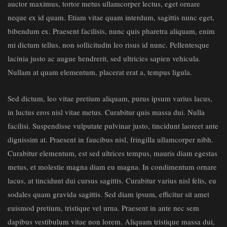
auctor maximus, tortor metus ullamcorper lectus, eget ornare
neque ex id quam. Etiam vitae quam interdum, sagittis nunc eget,
bibendum ex. Praesent facilisis, nunc quis pharetra aliquam, enim
mi dictum tellus, non sollicitudin leo risus id nunc. Pellentesque
lacinia justo ac augue hendrerit, sed ultricies sapien vehicula.
Nullam at quam elementum, placerat erat a, tempus ligula.
Sed dictum, leo vitae pretium aliquam, purus ipsum varius lacus,
in luctus eros nisl vitae metus. Curabitur quis massa dui. Nulla
facilisi. Suspendisse vulputate pulvinar justo, tincidunt laoreet ante
dignissim at. Praesent in faucibus nisl, fringilla ullamcorper nibh.
Curabitur elementum, est sed ultrices tempus, mauris diam egestas
metus, et molestie magna diam eu magna. In condimentum ornare
lacus, at tincidunt dui cursus sagittis. Curabitur varius nisl felis, eu
sodales quam gravida sagittis. Sed diam ipsum, efficitur sit amet
euismod pretium, tristique vel urna. Praesent in ante nec sem
dapibus vestibulum vitae non lorem. Aliquam tristique massa dui,