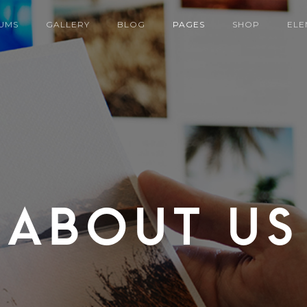
UMS
GALLERY
BLOG
PAGES
SHOP
ELE
ABOUT US