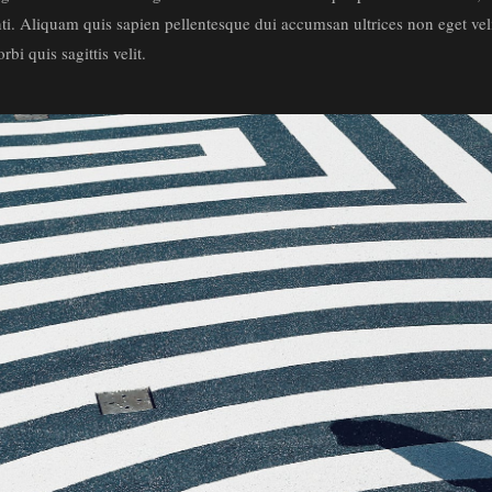
enti. Aliquam quis sapien pellentesque dui accumsan ultrices non eget vel
rbi quis sagittis velit.