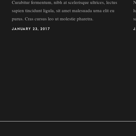
Curabitur fermentum, nibh at scelerisque ultrices, lectus
N
sapien tincidunt ligula, sit amet malesuada urna elit eu
l
purus. Cras cursus leo ut molestie pharetra.
s
JANUARY 23, 2017
J