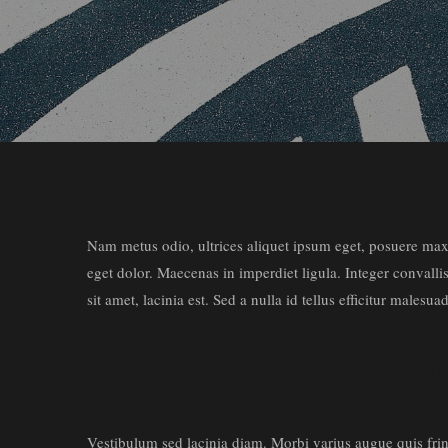
Nam metus odio, ultrices aliquet ipsum eget, posuere maxi
eget dolor. Maecenas in imperdiet ligula. Integer convallis 
sit amet, lacinia est. Sed a nulla id tellus efficitur males
“Aenean volutpat nunc
Vestibulum sed lacinia diam. Morbi varius augue quis fringi