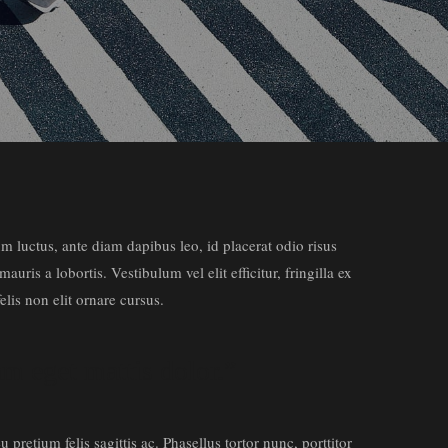
m luctus, ante diam dapibus leo, id placerat odio risus
ris a lobortis. Vestibulum vel elit efficitur, fringilla ex
elis non elit ornare cursus.
am eget mattis dolor.”
pretium felis sagittis ac. Phasellus tortor nunc, porttitor