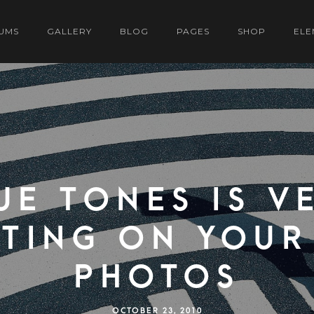
UMS
GALLERY
BLOG
PAGES
SHOP
ELE
ue tones is v
sting on your
photos
OCTOBER 23, 2010