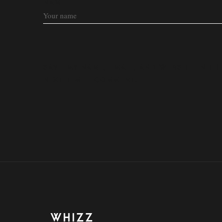
NAME
SAVE MY NAME, EMAIL, AND WEBSITE IN T
NEXT TIME I COMMENT.
WHIZZ