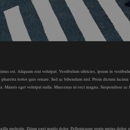
mus est. Aliquam erat volutpat. Vestibulum ultricies, ipsum in vestibulu
pharetra tortor quis ornare. Sed ac bibendum nisl. Proin dictum lacinia mau
uada. Mauris eget volutpat nulla. Maecenas ut orci magna. Suspendisse ac f
 urna, eget facilisis orci laoreet ut. Eti
lla molestie. Etiam eget mattis dolor. Pellentesque porta metus dolor, eu 