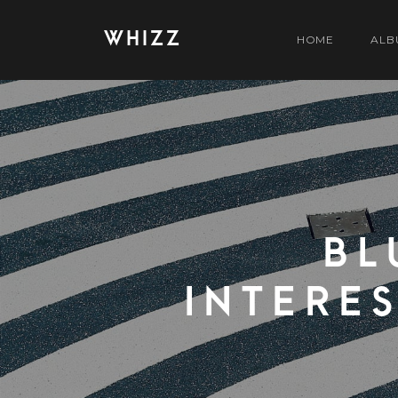
WHIZZ
HOME
ALB
Bl
intere