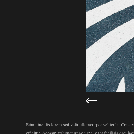
Etiam iaculis lorem sed velit ullamcorper vehicula. Cras
efficitur. Aenean volutpat nunc urna, eget facilisis orci lao