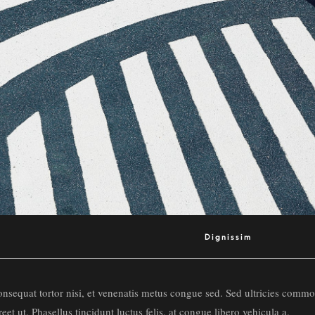
Dignissim
 consequat tortor nisi, et venenatis metus congue sed. Sed ultricies c
reet ut. Phasellus tincidunt luctus felis, at congue libero vehicula a.